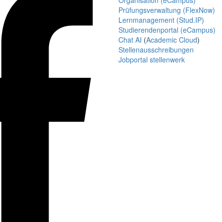
Organisation (eCampus)
Prüfungsverwaltung (FlexNow)
Lernmanagement (Stud.IP)
Studierendenportal (eCampus)
Chat AI
(
Academic Cloud
)
Stellenausschreibungen
Jobportal stellenwerk