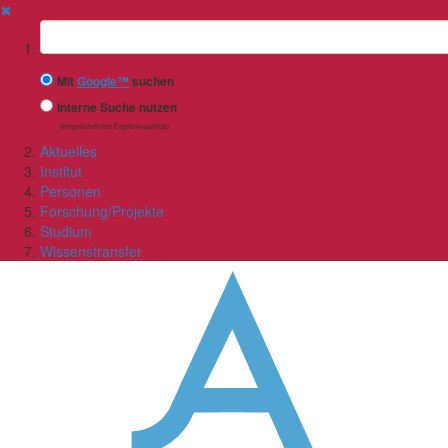
✖
Suchbegriff
Mit
Google™
suchen
Interne Suche nutzen
(eingeschränkte Ergebnisqualität)
Aktuelles
Institut
Personen
Forschung/Projekte
Studium
Wissenstransfer