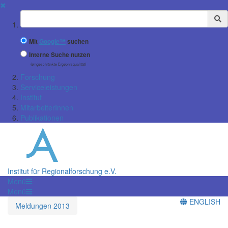
✖
Suchbegriff
Mit
Google™
suchen
Interne Suche nutzen
(eingeschränkte Ergebnisqualität)
Forschung
Serviceleistungen
Institut
MitarbeiterInnen
Publikationen
Institut für Regionalforschung e.V.
Menü
Menü
ENGLISH
Meldungen 2013