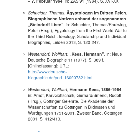
– 7. Februar 1964
, in: ZÄS 91 (1964), S. XVI-XX.
Schneider, Thomas
,
Ägyptologen im Dritten Reich.
Biographische Notizen anhand der sogenannten
„Steindorff-Liste”
, in: Schneider, Thomas/Raulwing,
Peter (Hrsg.), Egyptology from the First World War to
the Third Reich. Ideology, Scholarship and Individual
Biographies, Leiden 2013, S. 120-247.
Westendorf, Wolfhart
,
„Kees, Hermann”
, in: Neue
Deutsche Biographie 11 (1977), S. 389 f.
[Onlinefassung]; URL:
http://www.deutsche-
biographie.de/pnd116090782.html
.
Westendorf, Wolfhart
,
Hermann Kees, 1886-1964
,
in: Arndt, Karl/Gottschalk, Gerhard/Smend, Rudolf
(Hrsg.), Göttinger Gelehrte. Die Akademie der
Wissenschaften zu Göttingen in Bildnissen und
Würdigungen 1751-2001. Zweiter Band, Göttingen
2001, S. 412/413.