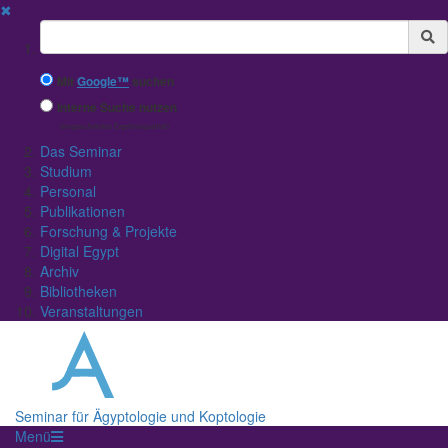
✖
Suchbegriff
Mit
Google™
suchen
Interne Suche nutzen
(eingeschränkte Ergebnisqualität)
Das Seminar
Studium
Personal
Publikationen
Forschung & Projekte
Digital Egypt
Archiv
Bibliotheken
Veranstaltungen
Seminar für Ägyptologie und Koptologie
Menü