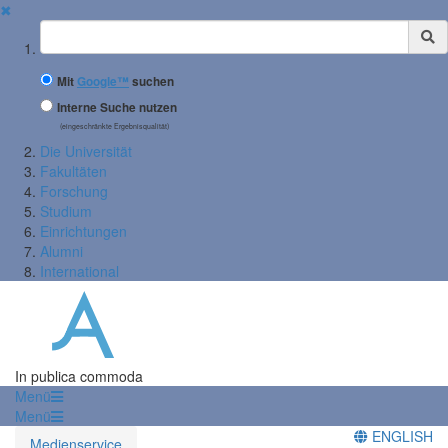
✖
Suchbegriff
Mit
Google™
suchen
Interne Suche nutzen
(eingeschränkte Ergebnisqualität)
Die Universität
Fakultäten
Forschung
Studium
Einrichtungen
Alumni
International
In publica commoda
Menü
Menü
ENGLISH
Medienservice