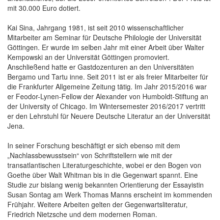
mit 30.000 Euro dotiert.
Kai Sina, Jahrgang 1981, ist seit 2010 wissenschaftlicher
Mitarbeiter am Seminar für Deutsche Philologie der Universität
Göttingen. Er wurde im selben Jahr mit einer Arbeit über Walter
Kempowski an der Universität Göttingen promoviert.
Anschließend hatte er Gastdozenturen an den Universitäten
Bergamo und Tartu inne. Seit 2011 ist er als freier Mitarbeiter für
die Frankfurter Allgemeine Zeitung tätig. Im Jahr 2015/2016 war
er Feodor-Lynen-Fellow der Alexander von Humboldt-Stiftung an
der University of Chicago. Im Wintersemester 2016/2017 vertritt
er den Lehrstuhl für Neuere Deutsche Literatur an der Universität
Jena.
In seiner Forschung beschäftigt er sich ebenso mit dem
„Nachlassbewusstsein“ von Schriftstellern wie mit der
transatlantischen Literaturgeschichte, wobei er den Bogen von
Goethe über Walt Whitman bis in die Gegenwart spannt. Eine
Studie zur bislang wenig bekannten Orientierung der Essayistin
Susan Sontag am Werk Thomas Manns erscheint im kommenden
Frühjahr. Weitere Arbeiten gelten der Gegenwartsliteratur,
Friedrich Nietzsche und dem modernen Roman.