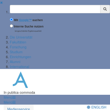
✖
Suchbegriff
Mit
Google™
suchen
Interne Suche nutzen
(eingeschränkte Ergebnisqualität)
Die Universität
Fakultäten
Forschung
Studium
Einrichtungen
Alumni
International
In publica commoda
Menü
Menü
ENGLISH
Medienservice