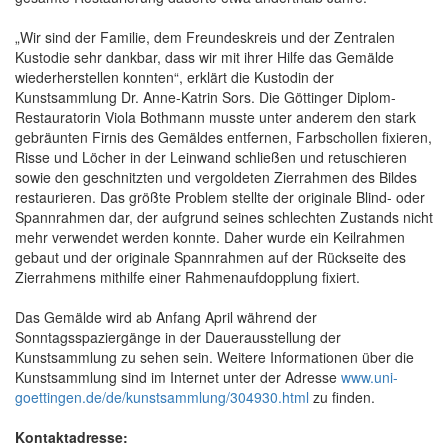
„Wir sind der Familie, dem Freundeskreis und der Zentralen
Kustodie sehr dankbar, dass wir mit ihrer Hilfe das Gemälde
wiederherstellen konnten“, erklärt die Kustodin der
Kunstsammlung Dr. Anne-Katrin Sors. Die Göttinger Diplom-
Restauratorin Viola Bothmann musste unter anderem den stark
gebräunten Firnis des Gemäldes entfernen, Farbschollen fixieren,
Risse und Löcher in der Leinwand schließen und retuschieren
sowie den geschnitzten und vergoldeten Zierrahmen des Bildes
restaurieren. Das größte Problem stellte der originale Blind- oder
Spannrahmen dar, der aufgrund seines schlechten Zustands nicht
mehr verwendet werden konnte. Daher wurde ein Keilrahmen
gebaut und der originale Spannrahmen auf der Rückseite des
Zierrahmens mithilfe einer Rahmenaufdopplung fixiert.
Das Gemälde wird ab Anfang April während der
Sonntagsspaziergänge in der Dauerausstellung der
Kunstsammlung zu sehen sein. Weitere Informationen über die
Kunstsammlung sind im Internet unter der Adresse
www.uni-
goettingen.de/de/kunstsammlung/304930.html
zu finden.
Kontaktadresse: