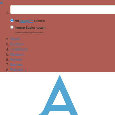
✖
Suchbegriff
Mit
Google™
suchen
Interne Suche nutzen
(eingeschränkte Ergebnisqualität)
Home
Studium
Forschung
Museum
Service
Kontakt
Fakultät ↑