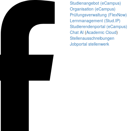
Studienangebot (eCampus)
Organisation (eCampus)
Prüfungsverwaltung (FlexNow)
Lernmanagement (Stud.IP)
Studierendenportal (eCampus)
Chat AI
(
Academic Cloud
)
Stellenausschreibungen
Jobportal stellenwerk