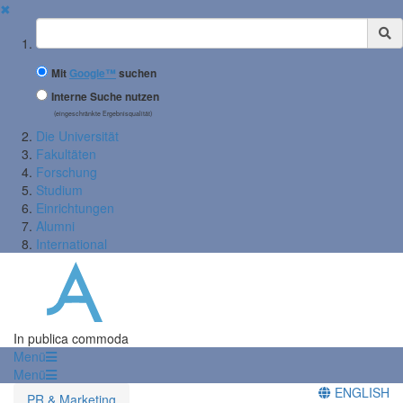
✖
Suchbegriff
Mit
Google™
suchen
Interne Suche nutzen
(eingeschränkte Ergebnisqualität)
Die Universität
Fakultäten
Forschung
Studium
Einrichtungen
Alumni
International
In publica commoda
Menü
Menü
ENGLISH
PR & Marketing