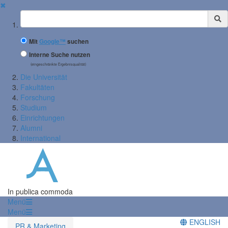
✖
Suchbegriff
Mit
Google™
suchen
Interne Suche nutzen
(eingeschränkte Ergebnisqualität)
Die Universität
Fakultäten
Forschung
Studium
Einrichtungen
Alumni
International
In publica commoda
Menü
Menü
ENGLISH
PR & Marketing