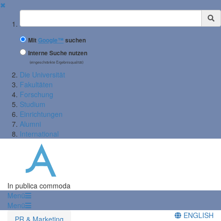
✖
Suchbegriff
Mit
Google™
suchen
Interne Suche nutzen
(eingeschränkte Ergebnisqualität)
Die Universität
Fakultäten
Forschung
Studium
Einrichtungen
Alumni
International
In publica commoda
Menü
Menü
ENGLISH
PR & Marketing