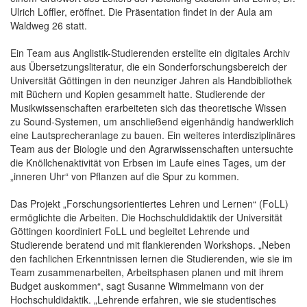
Ulrich Löffler, eröffnet. Die Präsentation findet in der Aula am
Waldweg 26 statt.
Ein Team aus Anglistik-Studierenden erstellte ein digitales Archiv
aus Übersetzungsliteratur, die ein Sonderforschungsbereich der
Universität Göttingen in den neunziger Jahren als Handbibliothek
mit Büchern und Kopien gesammelt hatte. Studierende der
Musikwissenschaften erarbeiteten sich das theoretische Wissen
zu Sound-Systemen, um anschließend eigenhändig handwerklich
eine Lautsprecheranlage zu bauen. Ein weiteres interdisziplinäres
Team aus der Biologie und den Agrarwissenschaften untersuchte
die Knöllchenaktivität von Erbsen im Laufe eines Tages, um der
„inneren Uhr“ von Pflanzen auf die Spur zu kommen.
Das Projekt „Forschungsorientiertes Lehren und Lernen“ (FoLL)
ermöglichte die Arbeiten. Die Hochschuldidaktik der Universität
Göttingen koordiniert FoLL und begleitet Lehrende und
Studierende beratend und mit flankierenden Workshops. „Neben
den fachlichen Erkenntnissen lernen die Studierenden, wie sie im
Team zusammenarbeiten, Arbeitsphasen planen und mit ihrem
Budget auskommen“, sagt Susanne Wimmelmann von der
Hochschuldidaktik. „Lehrende erfahren, wie sie studentisches