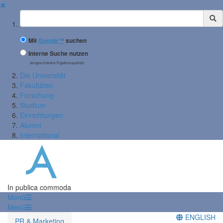
✖
Suchbegriff
Mit
Google™
suchen
Interne Suche nutzen
(eingeschränkte Ergebnisqualität)
Die Universität
Fakultäten
Forschung
Studium
Einrichtungen
Alumni
International
In publica commoda
Menü
Menü
ENGLISH
PR & Marketing