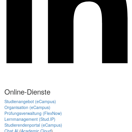
Online-Dienste
Studienangebot (eCampus)
Organisation (eCampus)
Prüfungsverwaltung (FlexNow)
Lernmanagement (Stud.IP)
Studierendenportal (eCampus)
Chat AI
(
Academic Cloud
)