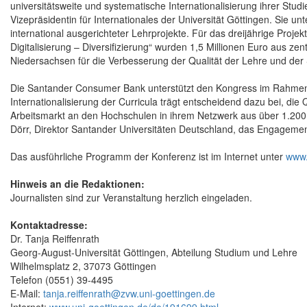
universitätsweite und systematische Internationalisierung ihrer Stud
Vizepräsidentin für Internationales der Universität Göttingen. Sie u
international ausgerichteter Lehrprojekte. Für das dreijährige Projekt
Digitalisierung – Diversifizierung“ wurden 1,5 Millionen Euro aus zen
Niedersachsen für die Verbesserung der Qualität der Lehre und de
Die Santander Consumer Bank unterstützt den Kongress im Rahmen ih
Internationalisierung der Curricula trägt entscheidend dazu bei, die
Arbeitsmarkt an den Hochschulen in ihrem Netzwerk aus über 1.200 P
Dörr, Direktor Santander Universitäten Deutschland, das Engagemen
Das ausführliche Programm der Konferenz ist im Internet unter
www.
Hinweis an die Redaktionen:
Journalisten sind zur Veranstaltung herzlich eingeladen.
Kontaktadresse:
Dr. Tanja Reiffenrath
Georg-August-Universität Göttingen, Abteilung Studium und Lehre
Wilhelmsplatz 2, 37073 Göttingen
Telefon (0551) 39-4495
E-Mail:
tanja.reiffenrath@zvw.uni-goettingen.de