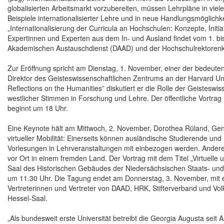
globalisierten Arbeitsmarkt vorzubereiten, müssen Lehrpläne in viele
Beispiele internationalisierter Lehre und in neue Handlungsmöglich
„Internationalisierung der Curricula an Hochschulen: Konzepte, Init
Expertinnen und Experten aus dem In- und Ausland findet vom 1. 
Akademischen Austauschdienst (DAAD) und der Hochschulrektorenko
Zur Eröffnung spricht am Dienstag, 1. November, einer der bedeuten
Direktor des Geisteswissenschaftlichen Zentrums an der Harvard Uni
Reflections on the Humanities” diskutiert er die Rolle der Geisteswis
westlicher Stimmen in Forschung und Lehre. Der öffentliche Vortrag 
beginnt um 18 Uhr.
Eine Keynote hält am Mittwoch, 2. November, Dorothea Rüland, Gen
virtueller Mobilität: Einerseits können ausländische Studierende und
Vorlesungen in Lehrveranstaltungen mit einbezogen werden. Anderers
vor Ort in einem fremden Land. Der Vortrag mit dem Titel „Virtuelle u
Saal des Historischen Gebäudes der Niedersächsischen Staats- und U
um 11.30 Uhr. Die Tagung endet am Donnerstag, 3. November, mit ei
Vertreterinnen und Vertreter von DAAD, HRK, Stifterverband und Volk
Hessel-Saal.
„Als bundesweit erste Universität betreibt die Georgia Augusta seit 