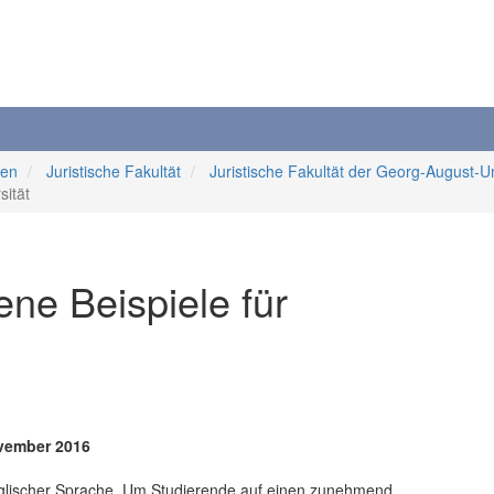
ten
Juristische Fakultät
Juristische Fakultät der Georg-August-Un
sität
ne Beispiele für
ovember 2016
 englischer Sprache. Um Studierende auf einen zunehmend