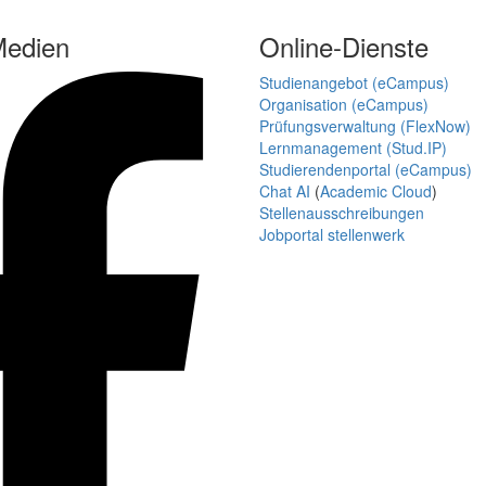
Medien
Online-Dienste
Studienangebot (eCampus)
Organisation (eCampus)
Prüfungsverwaltung (FlexNow)
Lernmanagement (Stud.IP)
Studierendenportal (eCampus)
Chat AI
(
Academic Cloud
)
Stellenausschreibungen
Jobportal stellenwerk