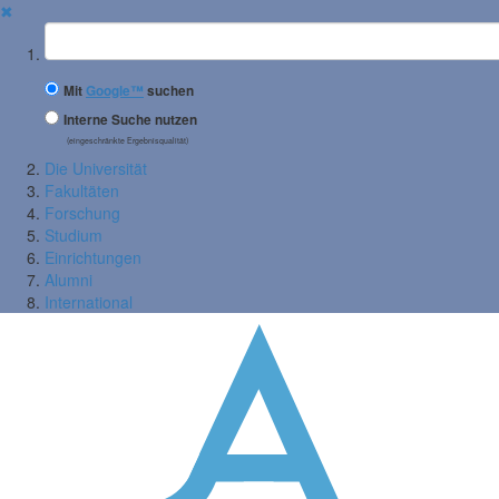
✖
Suchbegriff
Mit
Google™
suchen
Interne Suche nutzen
(eingeschränkte Ergebnisqualität)
Die Universität
Fakultäten
Forschung
Studium
Einrichtungen
Alumni
International