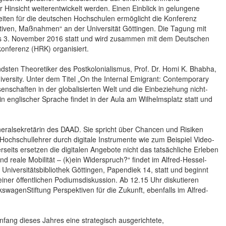
r Hinsicht weiterentwickelt werden. Einen Einblick in gelungene
keiten für die deutschen Hochschulen ermöglicht die Konferenz
iativen, Maßnahmen“ an der Universität Göttingen. Die Tagung mit
bis 3. November 2016 statt und wird zusammen mit dem Deutschen
nferenz (HRK) organisiert.
dsten Theoretiker des Postkolonialismus, Prof. Dr. Homi K. Bhabha,
versity. Unter dem Titel „On the Internal Emigrant: Contemporary
senschaften in der globalisierten Welt und die Einbeziehung nicht-
in englischer Sprache findet in der Aula am Wilhelmsplatz statt und
eralsekretärin des DAAD. Sie spricht über Chancen und Risiken
 Hochschullehrer durch digitale Instrumente wie zum Beispiel Video-
eits ersetzen die digitalen Angebote nicht das tatsächliche Erleben
nd reale Mobilität – (k)ein Widerspruch?“ findet im Alfred-Hessel-
niversitätsbibliothek Göttingen, Papendiek 14, statt und beginnt
ner öffentlichen Podiumsdiskussion. Ab 12.15 Uhr diskutieren
swagenStiftung Perspektiven für die Zukunft, ebenfalls im Alfred-
Anfang dieses Jahres eine strategisch ausgerichtete,