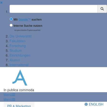
✖
Suchbegriff
Mit
Google™
suchen
Interne Suche nutzen
(eingeschränkte Ergebnisqualität)
Die Universität
Fakultäten
Forschung
Studium
Einrichtungen
Alumni
International
In publica commoda
Menü
Menü
ENGLISH
PR & Marketing