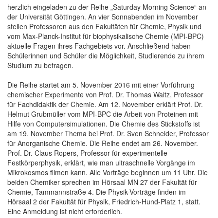
herzlich eingeladen zu der Reihe „Saturday Morning Science“ an
der Universität Göttingen. An vier Sonnabenden im November
stellen Professoren aus den Fakultäten für Chemie, Physik und
vom Max-Planck-Institut für biophysikalische Chemie (MPI-BPC)
aktuelle Fragen ihres Fachgebiets vor. Anschließend haben
Schülerinnen und Schüler die Möglichkeit, Studierende zu ihrem
Studium zu befragen.
Die Reihe startet am 5. November 2016 mit einer Vorführung
chemischer Experimente von Prof. Dr. Thomas Waitz, Professor
für Fachdidaktik der Chemie. Am 12. November erklärt Prof. Dr.
Helmut Grubmüller vom MPI-BPC die Arbeit von Proteinen mit
Hilfe von Computersimulationen. Die Chemie des Stickstoffs ist
am 19. November Thema bei Prof. Dr. Sven Schneider, Professor
für Anorganische Chemie. Die Reihe endet am 26. November.
Prof. Dr. Claus Ropers, Professor für experimentelle
Festkörperphysik, erklärt, wie man ultraschnelle Vorgänge im
Mikrokosmos filmen kann. Alle Vorträge beginnen um 11 Uhr. Die
beiden Chemiker sprechen im Hörsaal MN 27 der Fakultät für
Chemie, Tammannstraße 4. Die Physik-Vorträge finden im
Hörsaal 2 der Fakultät für Physik, Friedrich-Hund-Platz 1, statt.
Eine Anmeldung ist nicht erforderlich.