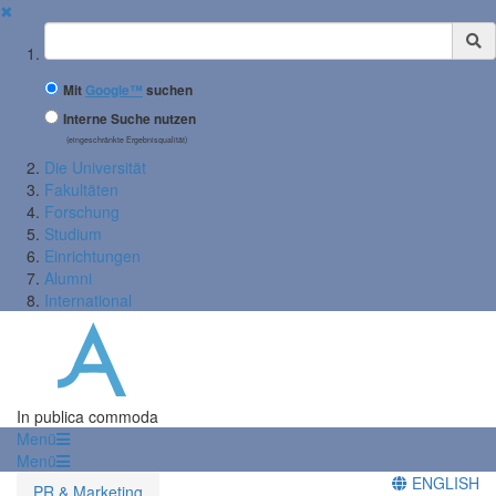
✖
Suchbegriff
Mit
Google™
suchen
Interne Suche nutzen
(eingeschränkte Ergebnisqualität)
Die Universität
Fakultäten
Forschung
Studium
Einrichtungen
Alumni
International
In publica commoda
Menü
Menü
ENGLISH
PR & Marketing