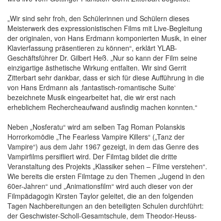
„Wir sind sehr froh, den Schülerinnen und Schülern dieses
Meisterwerk des expressionistischen Films mit Live-Begleitung
der originalen, von Hans Erdmann komponierten Musik, in einer
Klavierfassung präsentieren zu können“, erklärt YLAB-
Geschäftsführer Dr. Gilbert Heß. „Nur so kann der Film seine
einzigartige ästhetische Wirkung entfalten. Wir sind Gerrit
Zitterbart sehr dankbar, dass er sich für diese Aufführung in die
von Hans Erdmann als ‚fantastisch-romantische Suite‘
bezeichnete Musik eingearbeitet hat, die wir erst nach
erheblichem Rechercheaufwand ausfindig machen konnten.“
Neben „Nosferatu“ wird am selben Tag Roman Polanskis
Horrorkomödie „The Fearless Vampire Killers“ („Tanz der
Vampire“) aus dem Jahr 1967 gezeigt, in dem das Genre des
Vampirfilms persifliert wird. Der Filmtag bildet die dritte
Veranstaltung des Projekts „Klassiker sehen – Filme verstehen“.
Wie bereits die ersten Filmtage zu den Themen „Jugend in den
60er-Jahren“ und „Animationsfilm“ wird auch dieser von der
Filmpädagogin Kirsten Taylor geleitet, die an den folgenden
Tagen Nachbereitungen an den beteiligten Schulen durchführt:
der Geschwister-Scholl-Gesamtschule, dem Theodor-Heuss-