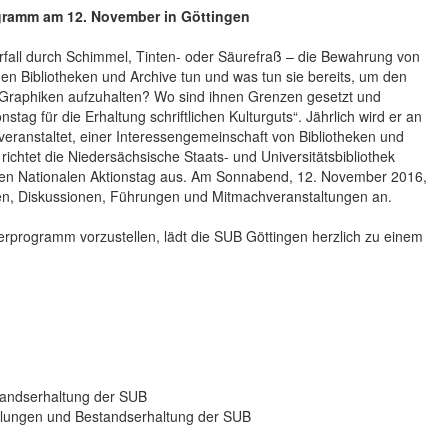
ogramm am 12. November in Göttingen
all durch Schimmel, Tinten- oder Säurefraß – die Bewahrung von
nen Bibliotheken und Archive tun und was tun sie bereits, um den
nd Graphiken aufzuhalten? Wo sind ihnen Grenzen gesetzt und
tag für die Erhaltung schriftlichen Kulturguts“. Jährlich wird er an
 veranstaltet, einer Interessengemeinschaft von Bibliotheken und
ichtet die Niedersächsische Staats- und Universitätsbibliothek
den Nationalen Aktionstag aus. Am Sonnabend, 12. November 2016,
ägen, Diskussionen, Führungen und Mitmachveranstaltungen an.
rprogramm vorzustellen, lädt die SUB Göttingen herzlich zu einem
tandserhaltung der SUB
ammlungen und Bestandserhaltung der SUB