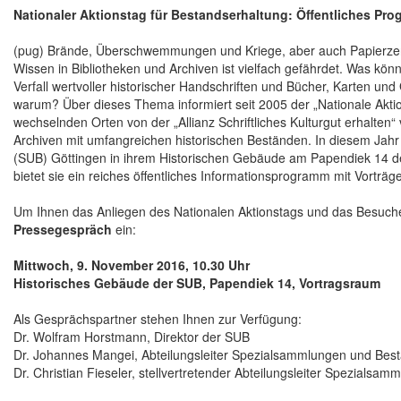
Nationaler Aktionstag für Bestandserhaltung: Öffentliches Pr
(pug) Brände, Überschwemmungen und Kriege, aber auch Papierzerf
Wissen in Bibliotheken und Archiven ist vielfach gefährdet. Was kön
Verfall wertvoller historischer Handschriften und Bücher, Karten u
warum? Über dieses Thema informiert seit 2005 der „Nationale Aktions
wechselnden Orten von der „Allianz Schriftliches Kulturgut erhalten“
Archiven mit umfangreichen historischen Beständen. In diesem Jahr r
(SUB) Göttingen in ihrem Historischen Gebäude am Papendiek 14 
bietet sie ein reiches öffentliches Informationsprogramm mit Vortr
Um Ihnen das Anliegen des Nationalen Aktionstags und das Besuche
Pressegespräch
ein:
Mittwoch, 9. November 2016, 10.30 Uhr
Historisches Gebäude der SUB, Papendiek 14, Vortragsraum
Als Gesprächspartner stehen Ihnen zur Verfügung:
Dr. Wolfram Horstmann, Direktor der SUB
Dr. Johannes Mangei, Abteilungsleiter Spezialsammlungen und Bes
Dr. Christian Fieseler, stellvertretender Abteilungsleiter Spezials