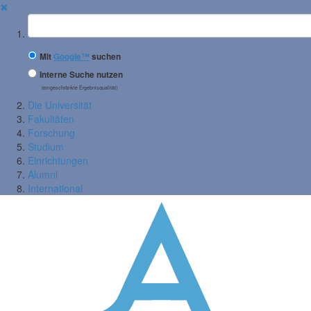
✖
Suchbegriff
Mit
Google™
suchen
Interne Suche nutzen
(eingeschränkte Ergebnisqualität)
Die Universität
Fakultäten
Forschung
Studium
Einrichtungen
Alumni
International