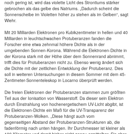
noch gering ist, wird das violette Licht des Strontiums stärker
gebrochen als das gelbe des Natriums. „Dadurch scheint die
Sonnenscheibe im Violetten höher zu stehen als im Gelben“, sagt
Wiehr.
Mit 20 Milliarden Elektronen pro Kubikzentimeter in hellen und 40
Milliarden in leuchtschwachen Protuberanzen fanden die
Forscher eine etwa zehnmal höhere Dichte als in der
umgebenden Sonnen-Korona. Während die Elektronen-Dichte in
der Korona stark mit der Höhe über dem Sonnenrand abnimmt,
trifft dies für Protuberanzen nicht zu. Ebenso wenig ändert sich
die Dichte mit der zeitlichen Entwicklung der Protuberanz. Dies
soll in weiteren Untersuchungen in diesem Sommer mit dem 45-
Zentimeter-Sonnenteleskop in Locarno überprüft werden.
Die freien Elektronen der Protuberanzen stammen zum größten
Teil aus der Ionisation von Wasserstoff. Da dieser sein Elektron
durch Einstrahlung von hochenergetischem UV-Licht abgibt, ist
die Elektronen-Dichte ein Maß für die UV-Transparenz der
Protuberanzen-Wolken. „Diese hängt auch vom
gegenseitigen Abstand der Protuberanzen-Strukturen ab, die
fadenförmig nach unten hängen. Ihr Durchmesser ist kleiner als
100 Kilometer und damit bisher nicht genau ermittelbar. Sie aber