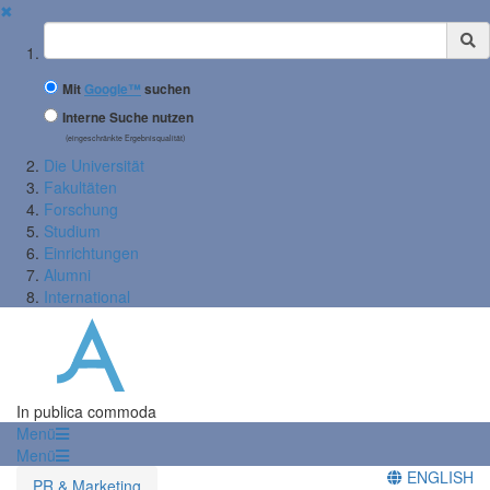
✖
Suchbegriff
Mit
Google™
suchen
Interne Suche nutzen
(eingeschränkte Ergebnisqualität)
Die Universität
Fakultäten
Forschung
Studium
Einrichtungen
Alumni
International
In publica commoda
Menü
Menü
ENGLISH
PR & Marketing