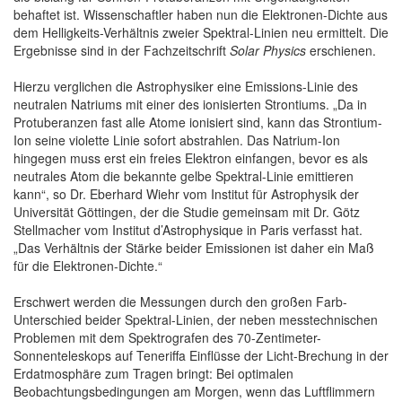
behaftet ist. Wissenschaftler haben nun die Elektronen-Dichte aus
dem Helligkeits-Verhältnis zweier Spektral-Linien neu ermittelt. Die
Ergebnisse sind in der Fachzeitschrift
Solar Physics
erschienen.
Hierzu verglichen die Astrophysiker eine Emissions-Linie des
neutralen Natriums mit einer des ionisierten Strontiums. „Da in
Protuberanzen fast alle Atome ionisiert sind, kann das Strontium-
Ion seine violette Linie sofort abstrahlen. Das Natrium-Ion
hingegen muss erst ein freies Elektron einfangen, bevor es als
neutrales Atom die bekannte gelbe Spektral-Linie emittieren
kann“, so Dr. Eberhard Wiehr vom Institut für Astrophysik der
Universität Göttingen, der die Studie gemeinsam mit Dr. Götz
Stellmacher vom Institut d’Astrophysique in Paris verfasst hat.
„Das Verhältnis der Stärke beider Emissionen ist daher ein Maß
für die Elektronen-Dichte.“
Erschwert werden die Messungen durch den großen Farb-
Unterschied beider Spektral-Linien, der neben messtechnischen
Problemen mit dem Spektrografen des 70-Zentimeter-
Sonnenteleskops auf Teneriffa Einflüsse der Licht-Brechung in der
Erdatmosphäre zum Tragen bringt: Bei optimalen
Beobachtungsbedingungen am Morgen, wenn das Luftflimmern