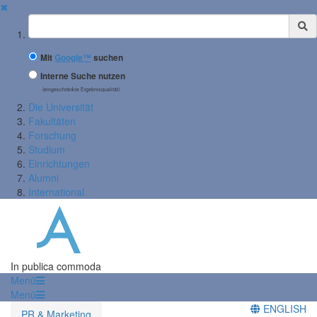
✖
Suchbegriff
Mit
Google™
suchen
Interne Suche nutzen
(eingeschränkte Ergebnisqualität)
Die Universität
Fakultäten
Forschung
Studium
Einrichtungen
Alumni
International
In publica commoda
Menü
Menü
ENGLISH
PR & Marketing