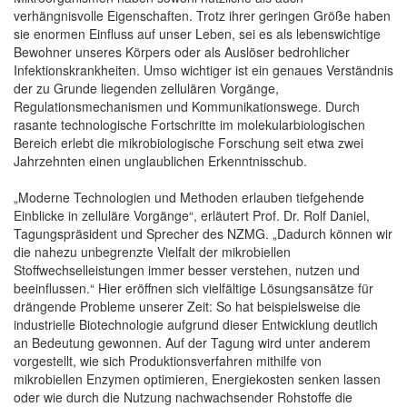
verhängnisvolle Eigenschaften. Trotz ihrer geringen Größe haben
sie enormen Einfluss auf unser Leben, sei es als lebenswichtige
Bewohner unseres Körpers oder als Auslöser bedrohlicher
Infektionskrankheiten. Umso wichtiger ist ein genaues Verständnis
der zu Grunde liegenden zellulären Vorgänge,
Regulationsmechanismen und Kommunikationswege. Durch
rasante technologische Fortschritte im molekularbiologischen
Bereich erlebt die mikrobiologische Forschung seit etwa zwei
Jahrzehnten einen unglaublichen Erkenntnisschub.
„Moderne Technologien und Methoden erlauben tiefgehende
Einblicke in zelluläre Vorgänge“, erläutert Prof. Dr. Rolf Daniel,
Tagungspräsident und Sprecher des NZMG. „Dadurch können wir
die nahezu unbegrenzte Vielfalt der mikrobiellen
Stoffwechselleistungen immer besser verstehen, nutzen und
beeinflussen.“ Hier eröffnen sich vielfältige Lösungsansätze für
drängende Probleme unserer Zeit: So hat beispielsweise die
industrielle Biotechnologie aufgrund dieser Entwicklung deutlich
an Bedeutung gewonnen. Auf der Tagung wird unter anderem
vorgestellt, wie sich Produktionsverfahren mithilfe von
mikrobiellen Enzymen optimieren, Energiekosten senken lassen
oder wie durch die Nutzung nachwachsender Rohstoffe die