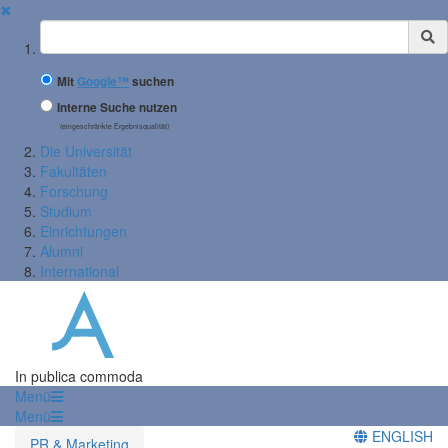
✖
Suchbegriff
Mit
Google™
suchen
Interne Suche nutzen
(eingeschränkte Ergebnisqualität)
Die Universität
Fakultäten
Forschung
Studium
Einrichtungen
Alumni
International
In publica commoda
Menü
Menü
ENGLISH
PR & Marketing