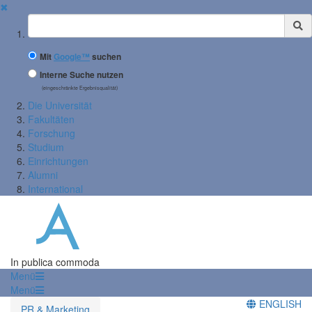
✖
Suchbegriff
Mit
Google™
suchen
Interne Suche nutzen
(eingeschränkte Ergebnisqualität)
Die Universität
Fakultäten
Forschung
Studium
Einrichtungen
Alumni
International
In publica commoda
Menü
Menü
ENGLISH
PR & Marketing