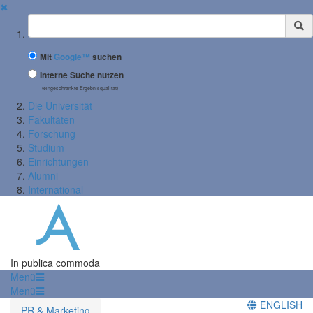
✖
Suchbegriff
Mit
Google™
suchen
Interne Suche nutzen
(eingeschränkte Ergebnisqualität)
Die Universität
Fakultäten
Forschung
Studium
Einrichtungen
Alumni
International
In publica commoda
Menü
Menü
ENGLISH
PR & Marketing