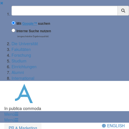
✖
Suchbegriff
Mit
Google™
suchen
Interne Suche nutzen
(eingeschränkte Ergebnisqualität)
Die Universität
Fakultäten
Forschung
Studium
Einrichtungen
Alumni
International
In publica commoda
Menü
Menü
ENGLISH
PR & Marketing