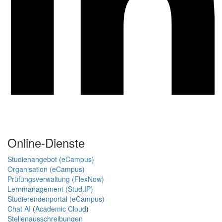
Online-Dienste
Studienangebot (eCampus)
Organisation (eCampus)
Prüfungsverwaltung (FlexNow)
Lernmanagement (Stud.IP)
Studierendenportal (eCampus)
Chat AI
(
Academic Cloud
)
Stellenausschreibungen