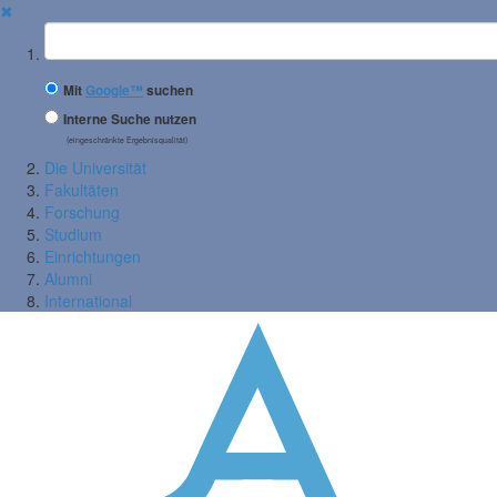
✖
Suchbegriff
Mit
Google™
suchen
Interne Suche nutzen
(eingeschränkte Ergebnisqualität)
Die Universität
Fakultäten
Forschung
Studium
Einrichtungen
Alumni
International