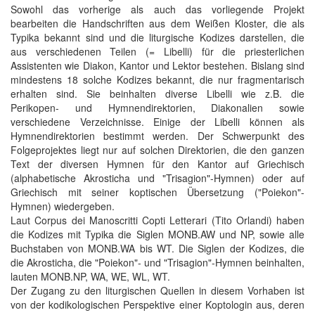
Sowohl das vorherige als auch das vorliegende Projekt
bearbeiten die Handschriften aus dem Weißen Kloster, die als
Typika bekannt sind und die liturgische Kodizes darstellen, die
aus verschiedenen Teilen (= Libelli) für die priesterlichen
Assistenten wie Diakon, Kantor und Lektor bestehen. Bislang sind
mindestens 18 solche Kodizes bekannt, die nur fragmentarisch
erhalten sind. Sie beinhalten diverse Libelli wie z.B. die
Perikopen- und Hymnendirektorien, Diakonalien sowie
verschiedene Verzeichnisse. Einige der Libelli können als
Hymnendirektorien bestimmt werden. Der Schwerpunkt des
Folgeprojektes liegt nur auf solchen Direktorien, die den ganzen
Text der diversen Hymnen für den Kantor auf Griechisch
(alphabetische Akrosticha und "Trisagion"-Hymnen) oder auf
Griechisch mit seiner koptischen Übersetzung ("Poiekon"-
Hymnen) wiedergeben.
Laut Corpus dei Manoscritti Copti Letterari (Tito Orlandi) haben
die Kodizes mit Typika die Siglen MONB.AW und NP, sowie alle
Buchstaben von MONB.WA bis WT. Die Siglen der Kodizes, die
die Akrosticha, die "Poiekon"- und "Trisagion"-Hymnen beinhalten,
lauten MONB.NP, WA, WE, WL, WT.
Der Zugang zu den liturgischen Quellen in diesem Vorhaben ist
von der kodikologischen Perspektive einer Koptologin aus, deren