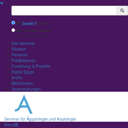
✖
Suchbegriff
Mit
Google™
suchen
Interne Suche nutzen
(eingeschränkte Ergebnisqualität)
Das Seminar
Studium
Personal
Publikationen
Forschung & Projekte
Digital Egypt
Archiv
Bibliotheken
Veranstaltungen
Seminar für Ägyptologie und Koptologie
Menü