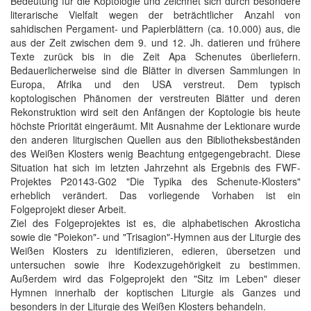
Bedeutung für die Koptologie und zeichnet sich durch besondere
literarische Vielfalt wegen der beträchtlicher Anzahl von
sahidischen Pergament- und Papierblättern (ca. 10.000) aus, die
aus der Zeit zwischen dem 9. und 12. Jh. datieren und frühere
Texte zurück bis in die Zeit Apa Schenutes überliefern.
Bedauerlicherweise sind die Blätter in diversen Sammlungen in
Europa, Afrika und den USA verstreut. Dem typisch
koptologischen Phänomen der verstreuten Blätter und deren
Rekonstruktion wird seit den Anfängen der Koptologie bis heute
höchste Priorität eingeräumt. Mit Ausnahme der Lektionare wurde
den anderen liturgischen Quellen aus den Bibliotheksbeständen
des Weißen Klosters wenig Beachtung entgegengebracht. Diese
Situation hat sich im letzten Jahrzehnt als Ergebnis des FWF-
Projektes P20143-G02 "Die Typika des Schenute-Klosters"
erheblich verändert. Das vorliegende Vorhaben ist ein
Folgeprojekt dieser Arbeit.
Ziel des Folgeprojektes ist es, die alphabetischen Akrosticha
sowie die "Poiekon"- und "Trisagion"-Hymnen aus der Liturgie des
Weißen Klosters zu identifizieren, edieren, übersetzen und
untersuchen sowie ihre Kodexzugehörigkeit zu bestimmen.
Außerdem wird das Folgeprojekt den "Sitz im Leben" dieser
Hymnen innerhalb der koptischen Liturgie als Ganzes und
besonders in der Liturgie des Weißen Klosters behandeln.