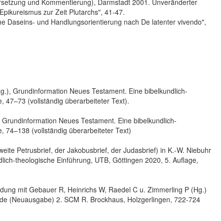
Übersetzung und Kommentierung), Darmstadt 2001. Unveränderter
Epikureismus zur Zeit Plutarchs", 41-47.
he Daseins- und Handlungsorientierung nach De latenter vivendo",
g.), Grundinformation Neues Testament. Eine bibelkundlich-
, 47–73 (vollständig überarbeiteter Text).
), Grundinformation Neues Testament. Eine bibelkundlich-
, 74–138 (vollständig überarbeiteter Text)
zweite Petrusbrief, der Jakobusbrief, der Judasbrief) in K.-W. Niebuhr
lich-theologische Einführung, UTB, Göttingen 2020, 5. Auflage,
bindung mit Gebauer R, Heinrichs W, Raedel C u. Zimmerling P (Hg.)
nde (Neuausgabe) 2. SCM R. Brockhaus, Holzgerlingen, 722-724