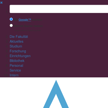
✖
Suchbegriff
Mit
Google™
suchen
Interne Suche nutzen
(eingeschränkte Ergebnisqualität)
Die Fakultät
Aktuelles
Studium
Forschung
Einrichtungen
Bibliothek
Personal
Service
Intern