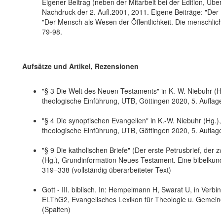
Eigener Beitrag (neben der Mitarbeit bei der Edition, 
Nachdruck der 2. Aufl.2001, 2011. Eigene Beiträge: "Der 
"Der Mensch als Wesen der Öffentlichkeit. Die menschlic
79-98.
Aufsätze und Artikel, Rezensionen
"§ 3 Die Welt des Neuen Testaments" in K.-W. Niebuhr (H
theologische Einführung, UTB, Göttingen 2020, 5. Auflage
"§ 4 Die synoptischen Evangelien" in K.-W. Niebuhr (Hg.
theologische Einführung, UTB, Göttingen 2020, 5. Auflage
"§ 9 Die katholischen Briefe" (Der erste Petrusbrief, der 
(Hg.), Grundinformation Neues Testament. Eine bibelkund
319–338 (vollständig überarbeiteter Text)
Gott - III. biblisch. In: Hempelmann H, Swarat U, in Ver
ELThG2, Evangelisches Lexikon für Theologie u. Gemei
(Spalten)