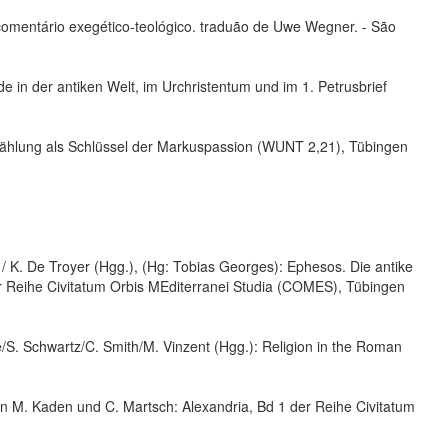
comentário exegético-teológico. traduão de Uwe Wegner. - São
 in der antiken Welt, im Urchristentum und im 1. Petrusbrief
zählung als Schlüssel der Markuspassion (WUNT 2,21), Tübingen
r / K. De Troyer (Hgg.), (Hg: Tobias Georges): Ephesos. Die antike
r Reihe Civitatum Orbis MEditerranei Studia (COMES), Tübingen
/S. Schwartz/C. Smith/M. Vinzent (Hgg.): Religion in the Roman
von M. Kaden und C. Martsch: Alexandria, Bd 1 der Reihe Civitatum