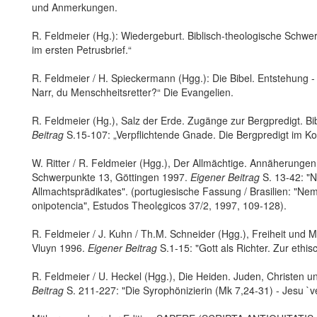
und Anmerkungen.
R. Feldmeier (Hg.): Wiedergeburt. Biblisch-theologische Schwe
im ersten Petrusbrief.“
R. Feldmeier / H. Spieckermann (Hgg.): Die Bibel. Entstehung -
Narr, du Menschheitsretter?“ Die Evangelien.
R. Feldmeier (Hg.), Salz der Erde. Zugänge zur Bergpredigt. B
Beitrag
S.15-107: „Verpflichtende Gnade. Die Bergpredigt im Ko
W. Ritter / R. Feldmeier (Hgg.), Der Allmächtige. Annäherungen 
Schwerpunkte 13, Göttingen 1997.
Eigener Beitrag
S. 13-42: "
Allmachtsprädikates". (portugiesische Fassung / Brasilien: "N
onipotencia", Estudos Theol¢gicos 37/2, 1997, 109-128).
R. Feldmeier / J. Kuhn / Th.M. Schneider (Hgg.), Freiheit und 
Vluyn 1996.
Eigener Beitrag
S.1-15: "Gott als Richter. Zur ethi
R. Feldmeier / U. Heckel (Hgg.), Die Heiden. Juden, Christe
Beitrag
S. 211-227: "Die Syrophönizierin (Mk 7,24-31) - Jesu `v