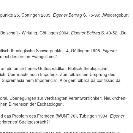
rpunkte 25, Göttingen 2005.
Eigener Beitrag
S. 75-99: „Wiedergeburt
 Botschaft - Wirkung, Göttingen 2004.
Eigener Beitrag
S. 40-52: „Du
iblisch-theologische Schwerpunkte 14, Göttingen 1998.
Eigener
ntext des ersten Evangeliums“.
an ein umstrittenes Gottesprädikat. Biblisch-theologische
Nicht Übermacht noch Impotenz. Zum biblischen Ursprung des
em Supremacia nem Impotencia". A origem biblica da confissao da
Moral. Überlegungen zur verdrängten Verantwortlichkeit, Neukirchen-
schen Dimension der Eschatologie".
n und das Problem des Fremden (WUNT 70), Tübingen 1994.
Eigener
erlorenes' Streitgespräch?"