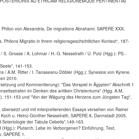
TIS POSTERIORIS AD ETHICAM RELIGIONEMQUE PERTINENTIA)
. Philon von Alexandria, De migratione Abrahami; SAPERE XXX,
. Philons Migratio in ihrem religionsgeschichtlichen Kontext“, 187-
 / S. Grosse / A. Lohmar / H.-G. Nesselrath / U. Putz (Hgg.): PS.-
 Seele", 141-153.
 / A.M. Ritter / I. Tanaseanu-Döbler (Hgg.): Synesios von Kyrene.
gen 2010.
ersetzung und Kommentierung): "Das Vorspiel in Ägypten" Abschnitt 1
Jenseitsstrafen im Denken des antiken Christentums" (Hgg. A.M.
ier), 151-153 und "Von der Wägung des Herzens zum Jüngsten Tag",
et, übersetzt und mit interpretierenden Essays versehen von Rainer
tz Koch u. Heinz-Günther Nesselrath, SAPERE 8, Darmstadt 2005.
d Soteriologie der Tabula Cebetis",149-163.
ld (Hgg.): Plutarch, Lebe im Verborgenen? Einführung, Text,
s; SAPERE 1.