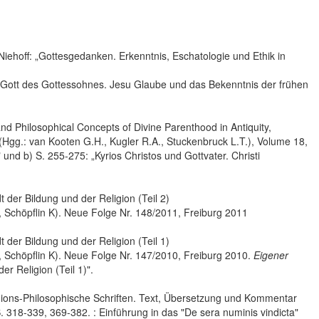
-Niehoff: „Gottesgedanken. Erkenntnis, Eschatologie und Ethik in
Der Gott des Gottessohnes. Jesu Glaube und das Bekenntnis der frühen
and Philosophical Concepts of Divine Parenthood in Antiquity,
s (Hgg.: van Kooten G.H., Kugler R.A., Stuckenbruck L.T.), Volume 18,
" und b) S. 255-275: „Kyrios Christos und Gottvater. Christi
t der Bildung und der Religion (Teil 2)
 R, Schöpflin K). Neue Folge Nr. 148/2011, Freiburg 2011
t der Bildung und der Religion (Teil 1)
 R, Schöpflin K). Neue Folge Nr. 147/2010, Freiburg 2010.
Eigener
er Religion (Teil 1)".
igions-Philosophische Schriften. Text, Übersetzung und Kommentar
. 318-339, 369-382. : Einführung in das "De sera numinis vindicta"