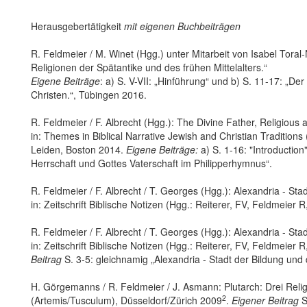
Herausgebertätigkeit
mit eigenen Buchbeiträgen
R. Feldmeier / M. Winet (Hgg.) unter Mitarbeit von Isabel Toral
Religionen der Spätantike und des frühen Mittelalters.“
Eigene Beiträge
: a) S. V-VII: „Hinführung“ und b) S. 11-17: „
Christen.“, Tübingen 2016.
R. Feldmeier / F. Albrecht (Hgg.): The Divine Father, Religious 
in: Themes in Biblical Narrative Jewish and Christian Tradition
Leiden, Boston 2014.
Eigene Beiträge:
a) S. 1-16: "Introduction
Herrschaft und Gottes Vaterschaft im Philipperhymnus“.
R. Feldmeier / F. Albrecht / T. Georges (Hgg.): Alexandria - Stad
in: Zeitschrift Biblische Notizen (Hgg.: Reiterer, FV, Feldmeier
R. Feldmeier / F. Albrecht / T. Georges (Hgg.): Alexandria - Stad
in: Zeitschrift Biblische Notizen (Hgg.: Reiterer, FV, Feldmeier
Beitrag
S. 3-5: gleichnamig „Alexandria - Stadt der Bildung und d
H. Görgemanns / R. Feldmeier / J. Asmann: Plutarch: Drei Rel
2
(Artemis/Tusculum), Düsseldorf/Zürich 2009
.
Eigener Beitrag
S