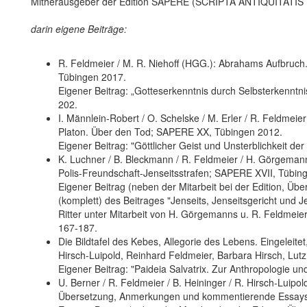
Mitherausgeber der Edition SAPERE (SCRIPTA ANTIQUITA
darin eigene Beiträge:
R. Feldmeier / M. R. Niehoff (HGG.): Abrahams Aufbruch
Tübingen 2017.
Eigener Beitrag: „Gotteserkenntnis durch Selbsterkenntnis
202.
I. Männlein-Robert / O. Schelske / M. Erler / R. Feldmeier
Platon. Über den Tod; SAPERE XX, Tübingen 2012.
Eigener Beitrag: "Göttlicher Geist und Unsterblichkeit der
K. Luchner / B. Bleckmann / R. Feldmeier / H. Görgemanns
Polis-Freundschaft-Jenseitsstrafen; SAPERE XVII, Tübin
Eigener Beitrag (neben der Mitarbeit bei der Edition, Üb
(komplett) des Beitrages "Jenseits, Jenseitsgericht und 
Ritter unter Mitarbeit von H. Görgemanns u. R. Feldme
167-187.
Die Bildtafel des Kebes, Allegorie des Lebens. Eingeleit
Hirsch-Luipold, Reinhard Feldmeier, Barbara Hirsch, Lu
Eigener Beitrag: "Paideia Salvatrix. Zur Anthropologie un
U. Berner / R. Feldmeier / B. Heininger / R. Hirsch-Luipo
Übersetzung, Anmerkungen und kommentierende Essay