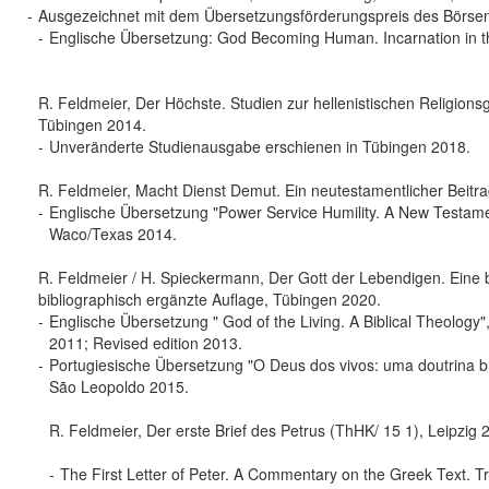
-
Ausgezeichnet mit dem Übersetzungsförderungspreis des Börse
-
Englische Übersetzung: God Becoming Human. Incarnation in the
R. Feldmeier, Der Höchste. Studien zur hellenistischen Religion
Tübingen 2014.
-
Unveränderte Studienausgabe erschienen in Tübingen 2018.
R. Feldmeier, Macht Dienst Demut. Ein neutestamentlicher Beitra
-
Englische Übersetzung "Power Service Humility. A New Testament
Waco/Texas 2014.
R. Feldmeier / H. Spieckermann, Der Gott der Lebendigen. Eine b
bibliographisch ergänzte Auflage, Tübingen 2020.
-
Englische Übersetzung " God of the Living. A Biblical Theology"
2011; Revised edition 2013.
-
Portugiesische Übersetzung "O Deus dos vivos: uma doutrina bí
São Leopoldo 2015.
R. Feldmeier, Der erste Brief des Petrus (ThHK/ 15 1), Leipzig 
-
The First Letter of Peter. A Commentary on the Greek Text. T