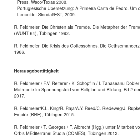
Press, Waco/Texas 2008.
-
Portugiesische Übersetzung: A Primeira Carta de Pedro. Um 
Leopoldo: Sinodal/EST, 2009.
R. Feldmeier, Die Christen als Fremde. Die Metapher der Fremde
(WUNT 64), Tübingen 1992.
R. Feldmeier, Die Krisis des Gottessohnes. Die Gethsemaneer
1986.
Herausgebertätigkeit
R. Feldmeier / F.V. Reiterer / K. Schöpflin / I. Tanaseanu-Döble
Metropole im Spannungsfeld von Religion und Bildung, Bd 2 de
2017.
R. Feldmeier/K.L. King/R. Raja/A.Y. Reed/C. Riedeweg/J. Rüpke
Empire (RRE), Tübingen 2015.
R. Feldmeier / T. Georges / F. Albrecht (Hgg.) unter Mitarbeit 
Orbis MEditerranei Studia (COMES), Tübingen 2013.