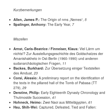
Kurzbemerkungen
Allen, James P.:
The Origin of nms „Nemes“,
5
Spalinger, Anthony:
The Early Year,
7
Miszellen
Arnst, Caris-Beatrice / Finneiser, Klaus:
Viel Lärm um
nichts!? Zur Ausstellungsgeschichte des Goldschatzes der
Amanishakheto in Ost-Berlin (1960-1990) und anderen
sudanarchäologischen Fragen,
11
Backes, Burkhard:
Zur Übersetzung einiger Textstellen
des Amduat,
23
Corsi, Alessio:
A preliminary report on the identification of
the texts in the pillared hall of the Tomb of Pabasa (TT
279),
29
Derstine, Philip:
Early Eighteenth Dynasty Chronology and
Thutmoside Succession,
41
Hohneck, Heimo:
Zwei Naoi aus Mittelägypten,
61
Hsu, Shih-Wei:
Captured, Defeated, Tied and Fallen: