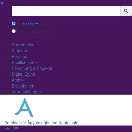
✖
Suchbegriff
Mit
Google™
suchen
Interne Suche nutzen
(eingeschränkte Ergebnisqualität)
Das Seminar
Studium
Personal
Publikationen
Forschung & Projekte
Digital Egypt
Archiv
Bibliotheken
Veranstaltungen
Seminar für Ägyptologie und Koptologie
Menü