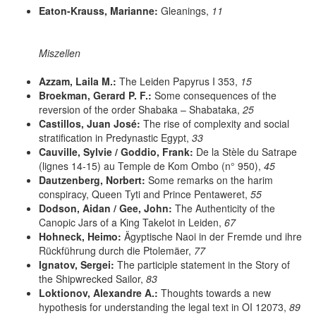
Eaton-Krauss, Marianne:
Gleanings,
11
Miszellen
Azzam, Laila M.:
The Leiden Papyrus I 353,
15
Broekman, Gerard P. F.:
Some consequences of the
reversion of the order Shabaka – Shabataka,
25
Castillos, Juan José:
The rise of complexity and social
stratification in Predynastic Egypt,
33
Cauville, Sylvie / Goddio, Frank:
De la Stèle du Satrape
(lignes 14-15) au Temple de Kom Ombo (n° 950),
45
Dautzenberg, Norbert:
Some remarks on the harim
conspiracy, Queen Tyti and Prince Pentaweret,
55
Dodson, Aidan / Gee, John:
The Authenticity of the
Canopic Jars of a King Takelot in Leiden,
67
Hohneck, Heimo:
Ägyptische Naoi in der Fremde und ihre
Rückführung durch die Ptolemäer,
77
Ignatov, Sergei:
The participle statement in the Story of
the Shipwrecked Sailor,
83
Loktionov, Alexandre A.:
Thoughts towards a new
hypothesis for understanding the legal text in OI 12073,
89