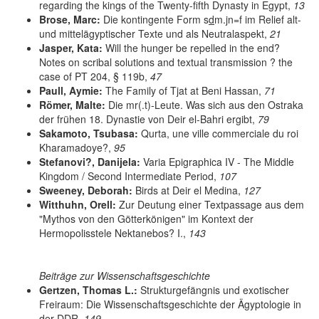
regarding the kings of the Twenty-fifth Dynasty in Egypt,
13
Brose, Marc:
Die kontingente Form s
d
m.jn=f im Relief alt-
und mittelägyptischer Texte und als Neutralaspekt,
21
Jasper, Kata:
Will the hunger be repelled in the end?
Notes on scribal solutions and textual transmission ? the
case of PT 204, § 119b,
47
Paull, Aymie:
The Family of Tjat at Beni Hassan,
71
Römer, Malte:
Die mr(.t)-Leute. Was sich aus den Ostraka
der frühen 18. Dynastie von Deir el-Bahri ergibt,
79
Sakamoto, Tsubasa:
Qurta, une ville commerciale du roi
Kharamadoye?,
95
Stefanovi?, Danijela:
Varia Epigraphica IV - The Middle
Kingdom / Second Intermediate Period,
107
Sweeney, Deborah:
Birds at Deir el Medina,
127
Witthuhn, Orell:
Zur Deutung einer Textpassage aus dem
"Mythos von den Götterkönigen" im Kontext der
Hermopolisstele Nektanebos? I.,
143
Beiträge zur Wissenschaftsgeschichte
Gertzen, Thomas L.:
Strukturgefängnis und exotischer
Freiraum: Die Wissenschaftsgeschichte der Ägyptologie in
der DDR,
149