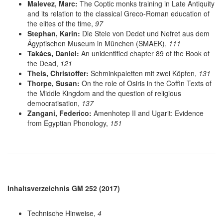
Malevez, Marc:
The Coptic monks training in Late Antiquity
and its relation to the classical Greco-Roman education of
the elites of the time,
97
Stephan, Karin:
Die Stele von Dedet und Nefret aus dem
Ägyptischen Museum in München (SMAEK),
111
Takács, Daniel:
An unidentified chapter 89 of the Book of
the Dead,
121
Theis, Christoffer:
Schminkpaletten mit zwei Köpfen,
131
Thorpe, Susan:
On the role of Osiris in the Coffin Texts of
the Middle Kingdom and the question of religious
democratisation,
137
Zangani, Federico:
Amenhotep II and Ugarit: Evidence
from Egyptian Phonology,
151
Inhaltsverzeichnis GM 252 (2017)
Technische Hinweise,
4