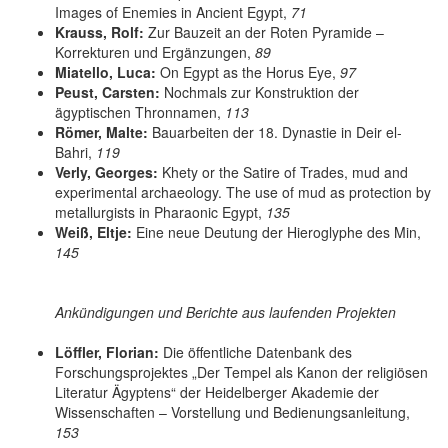
Images of Enemies in Ancient Egypt,
71
Krauss, Rolf:
Zur Bauzeit an der Roten Pyramide –
Korrekturen und Ergänzungen,
89
Miatello, Luca:
On Egypt as the Horus Eye,
97
Peust, Carsten:
Nochmals zur Konstruktion der
ägyptischen Thronnamen,
113
Römer, Malte:
Bauarbeiten der 18. Dynastie in Deir el-
Bahri,
119
Verly, Georges:
Khety or the Satire of Trades, mud and
experimental archaeology. The use of mud as protection by
metallurgists in Pharaonic Egypt,
135
Weiß, Eltje:
Eine neue Deutung der Hieroglyphe des Min,
145
Ankündigungen und Berichte aus laufenden Projekten
Löffler, Florian:
Die öffentliche Datenbank des
Forschungsprojektes „Der Tempel als Kanon der religiösen
Literatur Ägyptens“ der Heidelberger Akademie der
Wissenschaften – Vorstellung und Bedienungsanleitung,
153