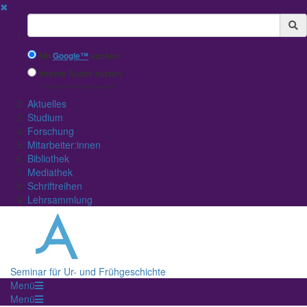
✖
Suchbegriff
Mit
Google™
suchen
Interne Suche nutzen
(eingeschränkte Ergebnisqualität)
Aktuelles
Studium
Forschung
Mitarbeiter:innen
Bibliothek
Mediathek
Schriftreihen
Lehrsammlung
Seminar für Ur- und Frühgeschichte
Menü
Menü