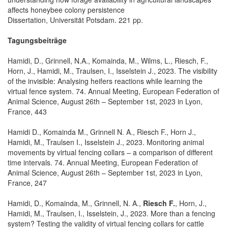
affects honeybee colony persistence
Dissertation, Universität Potsdam. 221 pp.
Tagungsbeiträge
Hamidi, D., Grinnell, N.A., Komainda, M., Wilms, L., Riesch, F.,
Horn, J., Hamidi, M., Traulsen, I., Isselstein J., 2023. The visibility
of the invisible: Analysing heifers reactions while learning the
virtual fence system. 74. Annual Meeting, European Federation of
Animal Science, August 26th – September 1st, 2023 in Lyon,
France, 443
Hamidi D., Komainda M., Grinnell N. A., Riesch F., Horn J.,
Hamidi, M., Traulsen I., Isselstein J., 2023. Monitoring animal
movements by virtual fencing collars – a comparison of different
time intervals. 74. Annual Meeting, European Federation of
Animal Science, August 26th – September 1st, 2023 in Lyon,
France, 247
Hamidi, D., Komainda, M., Grinnell, N. A.,
Riesch F.
, Horn, J.,
Hamidi, M., Traulsen, I., Isselstein, J., 2023. More than a fencing
system? Testing the validity of virtual fencing collars for cattle