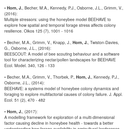
•
Horn, J.
, Becher, M.A., Kennedy, P.J., Osborne, J.L., Grimm, V.,
(2016):
Multiple stressors: using the honeybee model BEEHAVE to
explore how spatial and temporal forage stress affects colony
resilience. Oikos 125 (7), 1001 - 1016
• Becher, M.A., Grimm, V., Knapp, J.,
Horn, J.
, Twiston-Davies,
G., Osborne, J.L., (2016):
BEESCOUT: A model of bee scouting behaviour and a software
tool for characterizing nectar/pollen landscapes for BEEHAVE
Ecol. Model. 340, 126 - 133
• Becher, M.A., Grimm, V., Thorbek, P.,
Horn, J.
, Kennedy, P.J.,
Osborne, J.L., (2014):
BEEHAVE: a systems model of honeybee colony dynamics and
foraging to explore multifactorial causes of colony failure. J. Appl.
Ecol. 51 (2), 470 - 482
•
Horn, J.
, (2017):
A modelling framework for exploration of a multi-dimensional
factor causing decline in honeybee health - towards a better
understanding how forage availability in agricultural landscapes