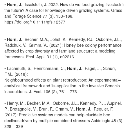
•
Horn, J.
, Isselstein, J. 2022. How do we feed grazing livestock in
the future? A case for knowledge-driven grazing systems. Grass
and Forage Science 77 (3), 153–166.
https://doi.org/10.1111/gfs.12577
•
Horn, J.
, Becher, M.A., Johst, K., Kennedy, P.J., Osborne, J.L.,
Radchuk, V., Grimm, V., (2021): Honey bee colony performance
affected by crop diversity and farmland structure: a modeling
framework. Ecol. Appl. 31 (1), e02216
• Lachmuth, S., Henrichmann, C.,
Horn, J.
, Pagel, J., Schurr,
F.M., (2018):
Neighbourhood effects on plant reproduction: An experimental–
analytical framework and its application to the invasive Senecio
inaequidens. J. Ecol. 106 (2), 761 - 773
• Henry, M., Becher, M.A., Osborne, J.L., Kennedy, P.J., Aupinel,
P., Bretagnolle, V., Brun, F., Grimm, V.,
Horn, J.
, Requier, F.,
(2017): Predictive systems models can help elucidate bee
declines driven by multiple combined stressors Apidologie 48 (3),
328 – 339