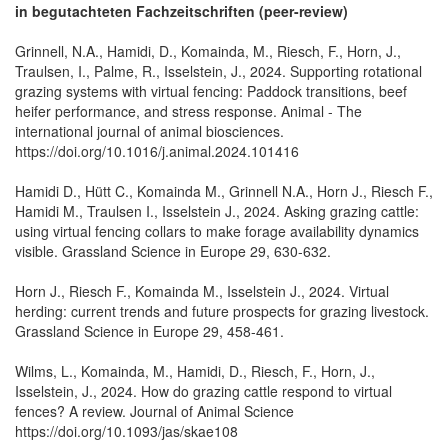
in begutachteten Fachzeitschriften (peer-review)
Grinnell, N.A., Hamidi, D., Komainda, M., Riesch, F., Horn, J.,
Traulsen, I., Palme, R., Isselstein, J., 2024. Supporting rotational
grazing systems with virtual fencing: Paddock transitions, beef
heifer performance, and stress response. Animal - The
international journal of animal biosciences.
https://doi.org/10.1016/j.animal.2024.101416
Hamidi D., Hütt C., Komainda M., Grinnell N.A., Horn J., Riesch F.,
Hamidi M., Traulsen I., Isselstein J., 2024. Asking grazing cattle:
using virtual fencing collars to make forage availability dynamics
visible. Grassland Science in Europe 29, 630-632.
Horn J., Riesch F., Komainda M., Isselstein J., 2024. Virtual
herding: current trends and future prospects for grazing livestock.
Grassland Science in Europe 29, 458-461.
Wilms, L., Komainda, M., Hamidi, D., Riesch, F., Horn, J.,
Isselstein, J., 2024. How do grazing cattle respond to virtual
fences? A review. Journal of Animal Science
https://doi.org/10.1093/jas/skae108