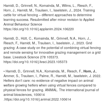
Hamidi, D., Grinnell, N., Komainda, M., Wilms, L., Riesch, F.,
Horn, J., Hamidi, M., Traulsen, I., Isselstein, J., 2024. Training
cattle for virtual fencing – different approaches to determine
learning success. Resubmitted after minor revision to Applied
Animal Behaviour Science
https://doi.org/10.1016/j.applanim.2024.106220
Hamidi, D., Hütt, C., Komainda, M., Grinnell, N.A., Horn, J.,
Riesch, F., Hamidi, M., Traulsen, I., Isselstein, J., 2023. Grid
grazing: A case study on the potential of combining virtual fencing
and remote sensing for innovative grazing management on a grid
base. Livestock Science 278 105373.
https://doi.org/10.1016/j.livsci.2023.105373
• Hamidi, D., Grinnell, N.A., Komainda, M., Riesch, F.,
Horn, J.
,
Ammer, S., Traulsen, I., Palme, R., Hamidi, M., Isselstein, J. 2022.
Heifers don't care: no evidence of negative impact on animal
welfare growing heifers when using virtual fences compared to
physical fences for grazing. ANIMAL. The international journal of
animal biosciences, 100614
.https://doi.org/10.1016/j.animal.2022.100614