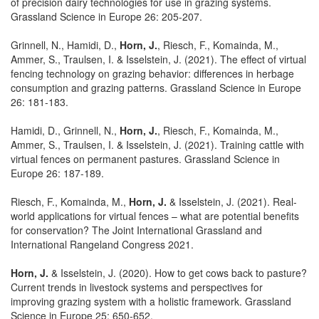
of precision dairy technologies for use in grazing systems.
Grassland Science in Europe 26: 205-207.
Grinnell, N., Hamidi, D.,
Horn, J.
, Riesch, F., Komainda, M.,
Ammer, S., Traulsen, I. & Isselstein, J. (2021). The effect of virtual
fencing technology on grazing behavior: differences in herbage
consumption and grazing patterns. Grassland Science in Europe
26: 181-183.
Hamidi, D., Grinnell, N.,
Horn, J.
, Riesch, F., Komainda, M.,
Ammer, S., Traulsen, I. & Isselstein, J. (2021). Training cattle with
virtual fences on permanent pastures. Grassland Science in
Europe 26: 187-189.
Riesch, F., Komainda, M.,
Horn, J.
& Isselstein, J. (2021). Real-
world applications for virtual fences – what are potential benefits
for conservation? The Joint International Grassland and
International Rangeland Congress 2021.
Horn, J.
& Isselstein, J. (2020). How to get cows back to pasture?
Current trends in livestock systems and perspectives for
improving grazing system with a holistic framework. Grassland
Science in Europe 25: 650-652.