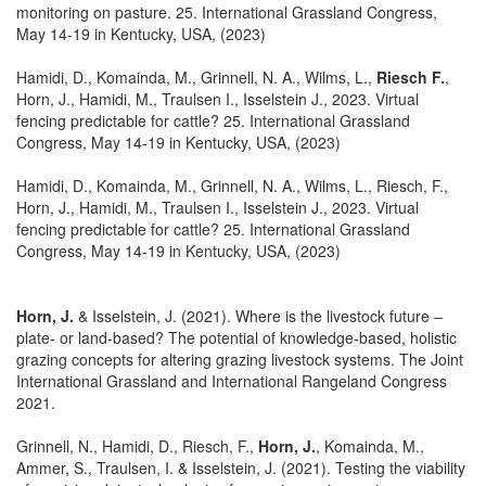
monitoring on pasture. 25. International Grassland Congress,
May 14-19 in Kentucky, USA, (2023)
Hamidi, D., Komainda, M., Grinnell, N. A., Wilms, L.,
Riesch F.
,
Horn, J., Hamidi, M., Traulsen I., Isselstein J., 2023. Virtual
fencing predictable for cattle? 25. International Grassland
Congress, May 14-19 in Kentucky, USA, (2023)
Hamidi, D., Komainda, M., Grinnell, N. A., Wilms, L., Riesch, F.,
Horn, J., Hamidi, M., Traulsen I., Isselstein J., 2023. Virtual
fencing predictable for cattle? 25. International Grassland
Congress, May 14-19 in Kentucky, USA, (2023)
Horn, J.
& Isselstein, J. (2021). Where is the livestock future –
plate- or land-based? The potential of knowledge-based, holistic
grazing concepts for altering grazing livestock systems. The Joint
International Grassland and International Rangeland Congress
2021.
Grinnell, N., Hamidi, D., Riesch, F.,
Horn, J.
, Komainda, M.,
Ammer, S., Traulsen, I. & Isselstein, J. (2021). Testing the viability