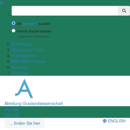
✖
Suchbegriff
Mit
Google™
suchen
Interne Suche nutzen
(eingeschränkte Ergebnisqualität)
Forschung
Mitarbeiter/-innen
Publikationen
BSc-/MSc-Themen
Studium
Lageplan
Abteilung Graslandwissenschaft
Menü
Menü
ENGLISH
… finden Sie hier