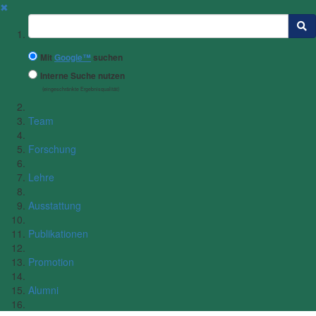
✖
Suchbegriff
Mit
Google™
suchen
Interne Suche nutzen
(eingeschränkte Ergebnisqualität)
Team
Forschung
Lehre
Ausstattung
Publikationen
Promotion
Alumni