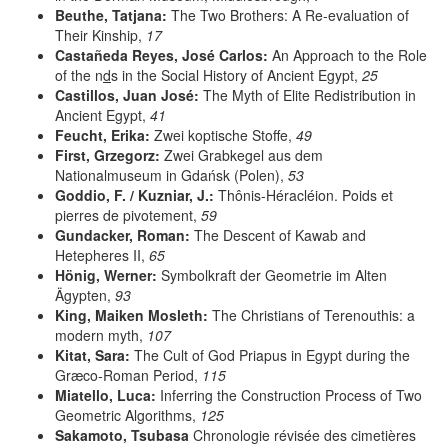
Beuthe, Tatjana:
The Two Brothers: A Re-evaluation of
Their Kinship,
17
Castañeda Reyes, José Carlos:
An Approach to the Role
of the n
d
s in the Social History of Ancient Egypt,
25
Castillos, Juan José:
The Myth of Elite Redistribution in
Ancient Egypt,
41
Feucht, Erika:
Zwei koptische Stoffe,
49
First, Grzegorz:
Zwei Grabkegel aus dem
Nationalmuseum in Gdańsk (Polen),
53
Goddio, F. / Kuzniar, J.:
Thônis-Héracléion. Poids et
pierres de pivotement,
59
Gundacker, Roman:
The Descent of Kawab and
Hetepheres II,
65
Hönig, Werner:
Symbolkraft der Geometrie im Alten
Ägypten,
93
King, Maiken Mosleth:
The Christians of Terenouthis: a
modern myth,
107
Kitat, Sara:
The Cult of God Priapus in Egypt during the
Græco-Roman Period,
115
Miatello, Luca:
Inferring the Construction Process of Two
Geometric Algorithms,
125
Sakamoto, Tsubasa
Chronologie révisée des cimetières