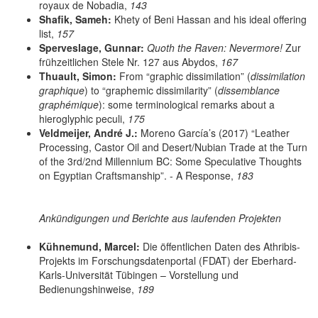
royaux de Nobadia,
143
Shafik, Sameh:
Khety of Beni Hassan and his ideal offering
list,
157
Sperveslage, Gunnar:
Quoth the Raven: Nevermore!
Zur
frühzeitlichen Stele Nr. 127 aus Abydos,
167
Thuault, Simon:
From “graphic dissimilation” (
dissimilation
graphique
) to “graphemic dissimilarity” (
dissemblance
graphémique
): some terminological remarks about a
hieroglyphic peculi,
175
Veldmeijer, André J.:
Moreno García’s (2017) “Leather
Processing, Castor Oil and Desert/Nubian Trade at the Turn
of the 3rd/2nd Millennium BC: Some Speculative Thoughts
on Egyptian Craftsmanship”. - A Response,
183
Ankündigungen und Berichte aus laufenden Projekten
Kühnemund, Marcel:
Die öffentlichen Daten des Athribis-
Projekts im Forschungsdatenportal (FDAT) der Eberhard-
Karls-Universität Tübingen – Vorstellung und
Bedienungshinweise,
189