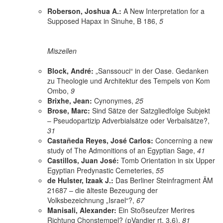
Roberson, Joshua A.:
A New Interpretation for a
Supposed Hapax in Sinuhe, B 186,
5
Miszellen
Block, André:
„Sanssouci“ in der Oase. Gedanken
zu Theologie und Architektur des Tempels von Kom
Ombo,
9
Brixhe, Jean:
Cynonymes,
25
Brose, Marc:
Sind Sätze der Satzgliedfolge Subjekt
– Pseudopartizip Adverbialsätze oder Verbalsätze?,
31
Castañeda Reyes, José Carlos:
Concerning a new
study of The Admonitions of an Egyptian Sage,
41
Castillos, Juan José:
Tomb Orientation in six Upper
Egyptian Predynastic Cemeteries,
55
de Hulster, Izaak J.:
Das Berliner Steinfragment ÄM
21687 – die älteste Bezeugung der
Volksbezeichnung „Israel“?,
67
Manisali, Alexander:
Ein Stoßseufzer Merires
Richtung Chonstempel? (pVandier rt. 3,6),
81