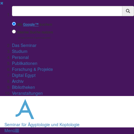
✖
Suchbegriff
Mit
Google™
suchen
Interne Suche nutzen
(eingeschränkte Ergebnisqualität)
Das Seminar
Studium
Personal
Publikationen
Forschung & Projekte
Digital Egypt
Archiv
Bibliotheken
Veranstaltungen
Seminar für Ägyptologie und Koptologie
Menü