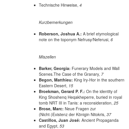
Technische Hinweise,
4
Kurzbemerkungen
Roberson, Joshua A.:
A brief etymological
note on the toponym Nefrusy/Neferusi,
6
Miszellen
Barker, Georgia:
Funerary Models and Wall
Scenes.The Case of the Granary,
7
Begon, Matthieu:
King Iry-Hor in the southern
Eastern Desert,
15
Broekman, Gerard P. F.:
On the identity of
King Shoshenq Heqakheperre, buried in royal
tomb NRT III in Tanis: a reconsideration,
25
Brose, Marc:
Neue Fragen zur
(Nicht-)Existenz der Königin Nitokris,
37
Castillos, Juan José:
Ancient Propaganda
and Egypt,
53