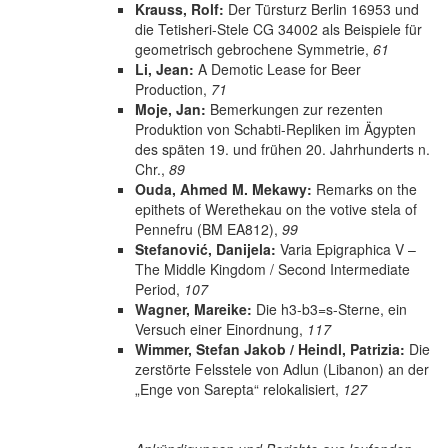
Krauss, Rolf:
Der Türsturz Berlin 16953 und
die Tetisheri-Stele CG 34002 als Beispiele für
geometrisch gebrochene Symmetrie,
61
Li, Jean:
A Demotic Lease for Beer
Production,
71
Moje, Jan:
Bemerkungen zur rezenten
Produktion von Schabti-Repliken im Ägypten
des späten 19. und frühen 20. Jahrhunderts n.
Chr.,
89
Ouda, Ahmed M. Mekawy:
Remarks on the
epithets of Werethekau on the votive stela of
Pennefru (BM EA812),
99
Stefanović, Danijela:
Varia Epigraphica V –
The Middle Kingdom / Second Intermediate
Period,
107
Wagner, Mareike:
Die h3-b3=s-Sterne, ein
Versuch einer Einordnung,
117
Wimmer, Stefan Jakob / Heindl, Patrizia:
Die
zerstörte Felsstele von Adlun (Libanon) an der
„Enge von Sarepta“ relokalisiert,
127