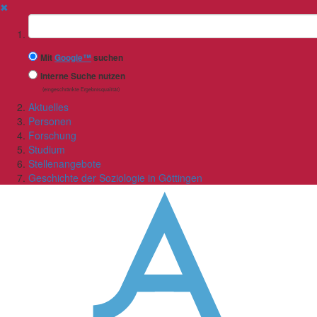
✖
Suchbegriff
Mit
Google™
suchen
Interne Suche nutzen
(eingeschränkte Ergebnisqualität)
Aktuelles
Personen
Forschung
Studium
Stellenangebote
Geschichte der Soziologie in Göttingen