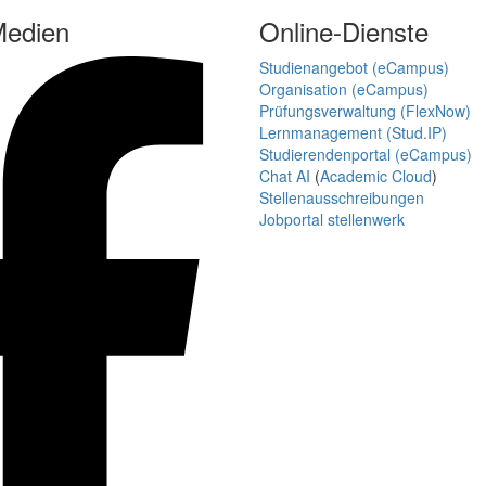
Medien
Online-Dienste
Studienangebot (eCampus)
Organisation (eCampus)
Prüfungsverwaltung (FlexNow)
Lernmanagement (Stud.IP)
Studierendenportal (eCampus)
Chat AI
(
Academic Cloud
)
Stellenausschreibungen
Jobportal stellenwerk