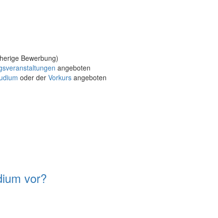
rherige Bewerbung)
gsveranstaltungen
angeboten
udium
oder der
Vorkurs
angeboten
dium vor?