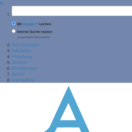
✖
Suchbegriff
Mit
Google™
suchen
Interne Suche nutzen
(eingeschränkte Ergebnisqualität)
Die Universität
Fakultäten
Forschung
Studium
Einrichtungen
Alumni
International