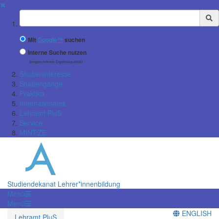
✖
Suchbegriff
Mit
Google™
suchen
Interne Suche nutzen
(eingeschränkte Ergebnisqualität)
Studieninteresse
Studiengänge
Praktika
Internationales
Lehramt PluS
Service
MINT:ZE
Studiendekanat Lehrer*innenbildung
Menü
Menü
ENGLISH
Lehramt PluS