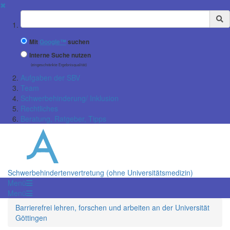
✖
Suchbegriff
Mit
Google™
suchen
Interne Suche nutzen
(eingeschränkte Ergebnisqualität)
Aufgaben der SBV
Team
Schwerbehinderung/ Inklusion
Rechtliches
Beratung, Ratgeber, Tipps
Schwerbehindertenvertretung (ohne Universitätsmedizin)
Menü
Menü
Barrierefrei lehren, forschen und arbeiten an der Universität
Göttingen