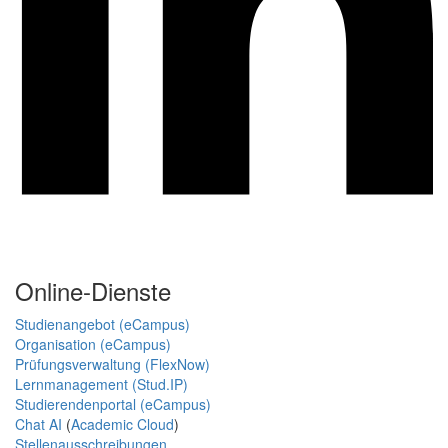
Online-Dienste
Studienangebot (eCampus)
Organisation (eCampus)
Prüfungsverwaltung (FlexNow)
Lernmanagement (Stud.IP)
Studierendenportal (eCampus)
Chat AI
(
Academic Cloud
)
Stellenausschreibungen