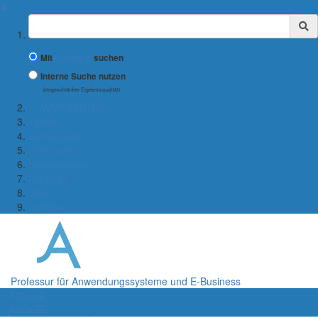
✖
Suchbegriff
Mit
Google™
suchen
Interne Suche nutzen
(eingeschränkte Ergebnisqualität)
← WiWi-Fakultät
Team
Lehrangebot
Forschung
Kooperationen
Aktuelles
Jobs
Kontakt
Professur für Anwendungssysteme und E-Business
Menü
Menü