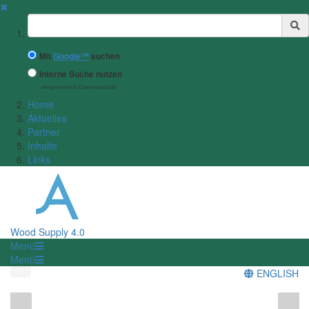
✖
Suchbegriff
Mit
Google™
suchen
Interne Suche nutzen
(eingeschränkte Ergebnisqualität)
Home
Aktuelles
Partner
Inhalte
Links
Wood Supply 4.0
Menü
Menü
ENGLISH