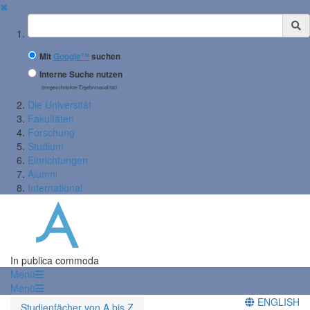
✖
Suchbegriff
Mit
Google™
suchen
Interne Suche nutzen
(eingeschränkte Ergebnisqualität)
Die Universität
Fakultäten
Forschung
Studium
Einrichtungen
Alumni
International
In publica commoda
Menü
Menü
ENGLISH
Studienfächer von A bis Z