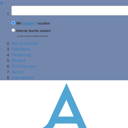
✖
Suchbegriff
Mit
Google™
suchen
Interne Suche nutzen
(eingeschränkte Ergebnisqualität)
Die Universität
Fakultäten
Forschung
Studium
Einrichtungen
Alumni
International