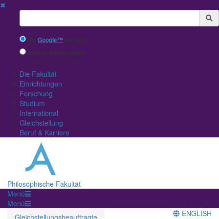
✖
Suchbegriff
Mit
Google™
suchen
Interne Suche nutzen
(eingeschränkte Ergebnisqualität)
Die Fakultät
Einrichtungen
Forschung
Studium
International
Gleichstellung
Beruf & Karriere
Philosophische Fakultät
Menü
Menü
ENGLISH
Gleichstellungsbeauftragte