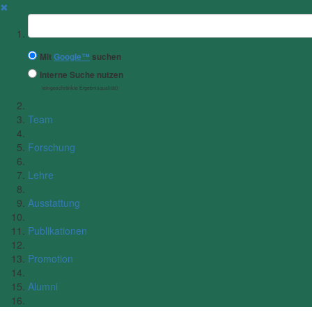
✖
Suchbegriff
Mit
Google™
suchen
Interne Suche nutzen
(eingeschränkte Ergebnisqualität)
Team
Forschung
Lehre
Ausstattung
Publikationen
Promotion
Alumni