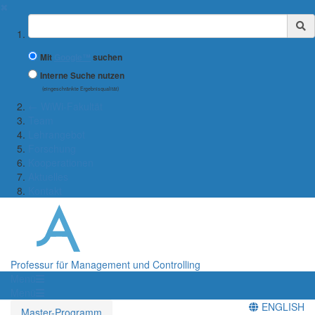
✖
Suchbegriff
Mit
Google™
suchen
Interne Suche nutzen
(eingeschränkte Ergebnisqualität)
← WiWi-Fakultät
Team
Lehrangebot
Forschung
Kooperationen
Aktuelles
Kontakt
Professur für Management und Controlling
Menü
Menü
ENGLISH
Master-Programm