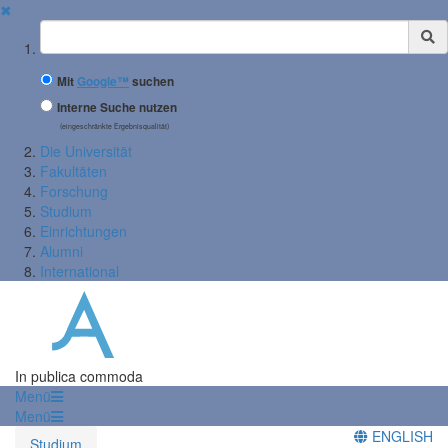
✖
Suchbegriff
Mit
Google™
suchen
Interne Suche nutzen
(eingeschränkte Ergebnisqualität)
Die Universität
Fakultäten
Forschung
Studium
Einrichtungen
Alumni
International
In publica commoda
Menü
Menü
ENGLISH
Studium