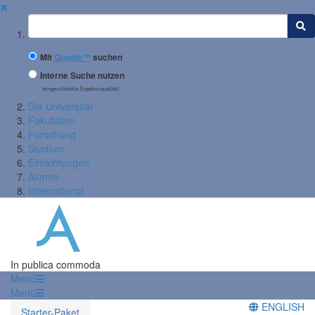
✖
Suchbegriff
Mit
Google™
suchen
Interne Suche nutzen
(eingeschränkte Ergebnisqualität)
Die Universität
Fakultäten
Forschung
Studium
Einrichtungen
Alumni
International
In publica commoda
Menü
Menü
ENGLISH
Starter-Paket