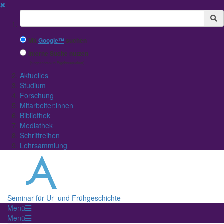
✖
Suchbegriff
Mit
Google™
suchen
Interne Suche nutzen
(eingeschränkte Ergebnisqualität)
Aktuelles
Studium
Forschung
Mitarbeiter:innen
Bibliothek
Mediathek
Schriftreihen
Lehrsammlung
Seminar für Ur- und Frühgeschichte
Menü
Menü