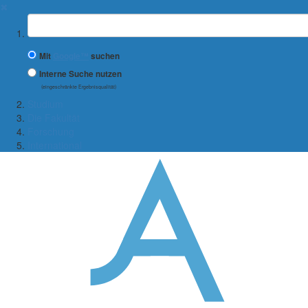
✖
Suchbegriff
Mit
Google™
suchen
Interne Suche nutzen
(eingeschränkte Ergebnisqualität)
Studium
Die Fakultät
Forschung
International