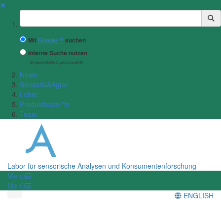
✖
Suchbegriff
Mit
Google™
suchen
Interne Suche nutzen
(eingeschränkte Ergebnisqualität)
News
Sensorik&Agrar
Lehre
Produkttester*in
Team
Labor für sensorische Analysen und Konsumentenforschung
Menü
Menü
ENGLISH