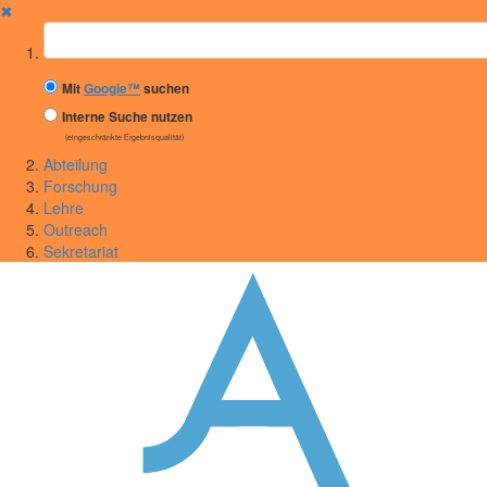
✖
Suchbegriff
Mit
Google™
suchen
Interne Suche nutzen
(eingeschränkte Ergebnisqualität)
Abteilung
Forschung
Lehre
Outreach
Sekretariat