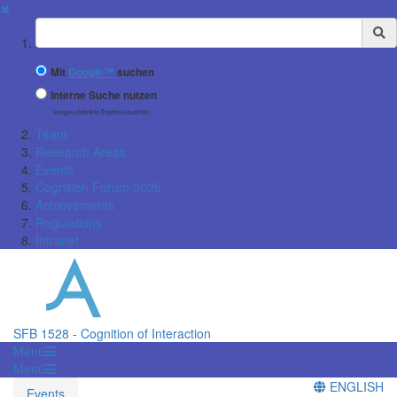
✖
Suchbegriff
Mit
Google™
suchen
Interne Suche nutzen
(eingeschränkte Ergebnisqualität)
Team
Research Areas
Events
Cognition Forum 2025
Achievements
Regulations
Intranet
SFB 1528 - Cognition of Interaction
Menü
Menü
ENGLISH
Events