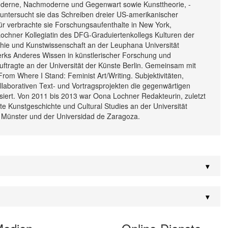
oderne, Nachmoderne und Gegenwart sowie Kunsttheorie, -
on untersucht sie das Schreiben dreier US-amerikanischer
rfür verbrachte sie Forschungsaufenthalte in New York,
ochner Kollegiatin des DFG-Graduiertenkollegs Kulturen der
sophie und Kunstwissenschaft an der Leuphana Universität
erks Anderes Wissen in künstlerischer Forschung und
ftragte an der Universität der Künste Berlin. Gemeinsam mit
From Where I Stand: Feminist Art/Writing. Subjektivitäten,
ollaborativen Text- und Vortragsprojekten die gegenwärtigen
iert. Von 2011 bis 2013 war Oona Lochner Redakteurin, zuletzt
rte Kunstgeschichte und Cultural Studies an der Universität
t Münster und der Universidad de Zaragoza.