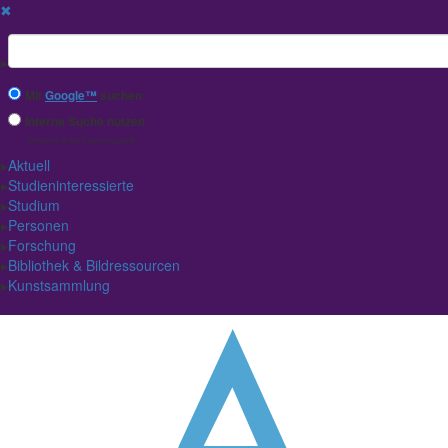
✖
Suchbegriff
Mit
Google™
suchen
Interne Suche nutzen
(eingeschränkte Ergebnisqualität)
Aktuell
Studieninteressierte
Studium
Personen
Forschung
Bibliothek & Bildressourcen
Kunstsammlung