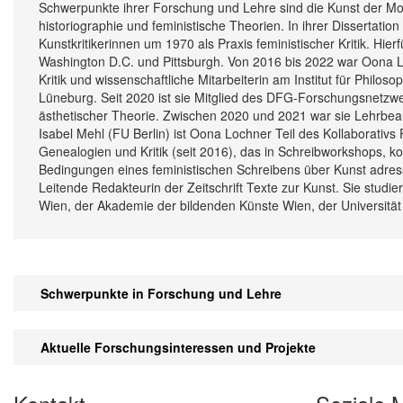
Schwerpunkte ihrer Forschung und Lehre sind die Kunst der M
historiographie und feministische Theorien. In ihrer Dissertati
Kunstkritikerinnen um 1970 als Praxis feministischer Kritik. Hie
Washington D.C. und Pittsburgh. Von 2016 bis 2022 war Oona L
Kritik und wissenschaftliche Mitarbeiterin am Institut für Philo
Lüneburg. Seit 2020 ist sie Mitglied des DFG-Forschungsnetzw
ästhetischer Theorie. Zwischen 2020 und 2021 war sie Lehrbeau
Isabel Mehl (FU Berlin) ist Oona Lochner Teil des Kollaborativs 
Genealogien und Kritik (seit 2016), das in Schreibworkshops, k
Bedingungen eines feministischen Schreibens über Kunst adress
Leitende Redakteurin der Zeitschrift Texte zur Kunst. Sie studie
Wien, der Akademie der bildenden Künste Wien, der Universitä
Schwerpunkte in Forschung und Lehre
Aktuelle Forschungsinteressen und Projekte