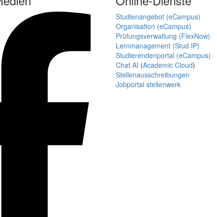
Medien
Online-Dienste
Studienangebot (eCampus)
Organisation (eCampus)
Prüfungsverwaltung (FlexNow)
Lernmanagement (Stud.IP)
Studierendenportal (eCampus)
Chat AI
(
Academic Cloud
)
Stellenausschreibungen
Jobportal stellenwerk