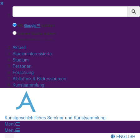
✖
Suchbegriff
Mit
Google™
suchen
Interne Suche nutzen
(eingeschränkte Ergebnisqualität)
Aktuell
Studieninteressierte
Studium
Personen
Forschung
Bibliothek & Bildressourcen
Kunstsammlung
Kunstgeschichtliches Seminar und Kunstsammlung
Menü
Menü
ENGLISH