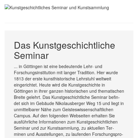
Das Kunstgeschichtliche
Seminar
... in Göttingen ist eine bedeutende Lehr- und
Forschungsinstitution mit langer Tradition. Hier wurde
1813 der erste kunsthistorische Lehrstuhl weltweit
eingerichtet. Heute wird die Kunstgeschichte in
Göttingen in ihrer ganzen historischen und thematischen
Breite gelehrt. Das Kunst­ge­schicht­liche Seminar be­fin­
det sich im Ge­bäude Niko­laus­berger Weg 15 und lie­gt in
un­mittel­barer Nä­he zum Gei­stes­wissen­schaft­lich­en
Cam­pus. Auf den folgen­den Web­seiten er­hal­ten Sie
aus­führ­liche In­forma­tionen zum Kunst­ge­schicht­lichen
Seminar und zur Kunst­sam­mlung, zu aktuellen Ter­
minen und Aus­stellungen, zu laufen­den For­schungs­pro­