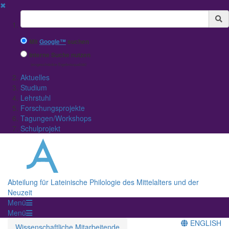
✖
Suchbegriff
Mit
Google™
suchen
Interne Suche nutzen
(eingeschränkte Ergebnisqualität)
Aktuelles
Studium
Lehrstuhl
Forschungsprojekte
Tagungen/Workshops
Schulprojekt
Abteilung für Lateinische Philologie des Mittelalters und der
Neuzeit
Menü
Menü
ENGLISH
Wissenschaftliche Mitarbeitende