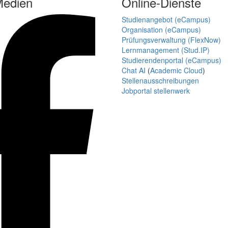
Medien
Online-Dienste
Studienangebot (eCampus)
Organisation (eCampus)
Prüfungsverwaltung (FlexNow)
Lernmanagement (Stud.IP)
Studierendenportal (eCampus)
Chat AI
(
Academic Cloud
)
Stellenausschreibungen
Jobportal stellenwerk