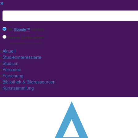
✖
Suchbegriff
Mit
Google™
suchen
Interne Suche nutzen
(eingeschränkte Ergebnisqualität)
Aktuell
Studieninteressierte
Studium
Personen
Forschung
Bibliothek & Bildressourcen
Kunstsammlung